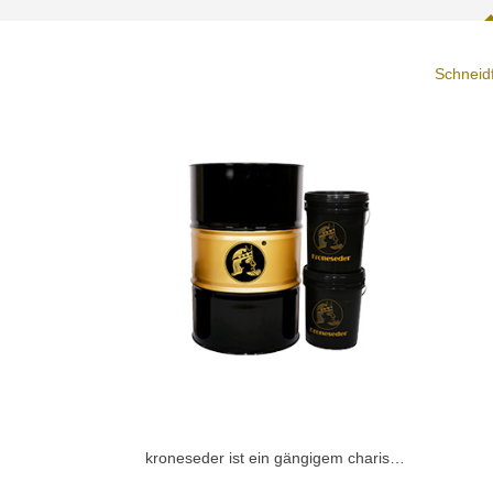
Schneidf
kroneseder ist ein gängigem charisma. 232