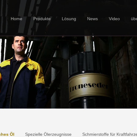
Home
Produkte
Lösung
News
Video
üb
ches Öl
Spezielle Ölerzeugnisse
Schmierstoffe für Kraftfahr