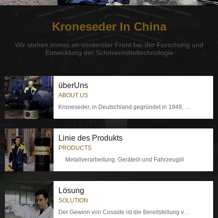
Kroneseder In China
Wir stehen immer an vorderster Front bei der Forschung und
Entwicklung der Schmiermitteltechnologie
überUns
ABOUT US
Kroneseder, in Deutschland gegründet in 1948, ist eine Schmierstoffmarke
Linie des Produkts
PRODUCTS
Metallverarbeitung, Geräteöl und Fahrzeugöl
Lösung
SOLUTION
Der Gewinn von Cosside ist die Bereitstellung von Produkten oder Dienstleistungen, um Kunden zu helfen