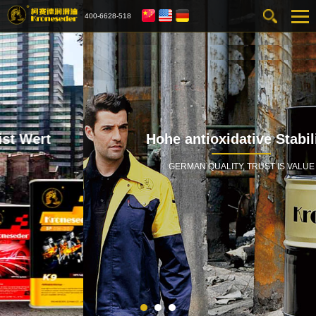
400-6628-518
che Qualität, Vertrauen ist Wert
H
德国品质，信赖是价值