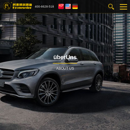
400-6628-518
überUns
ABOUT US