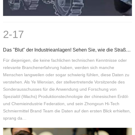
2-17
Das "Blut" der Industrieanlagen! Sehen Sie, wie die Straße der grünen Schmierung stabil ist
Für diejenigen, die keine fachlichen technischen Kenntnisse oder
relevante Branchenerfahrung haben, werden sich manche
Menschen langweilen oder sogar schwierig fühlen, diese Daten zu
verstehen. Als Ye Wenxian, der stellvertretende Vorsitzende des
Sonderausschusses für die Anwendung und Forschung von
Spezialöl (Wachs) Produktionstechnologie der chinesischen Erdöl-
und Chemieindustrie Federation, und sein Zhongxun Hi-Tech
Schmiermittel Brand Team die Daten auf den ersten Blick erhielten,
sprang da…