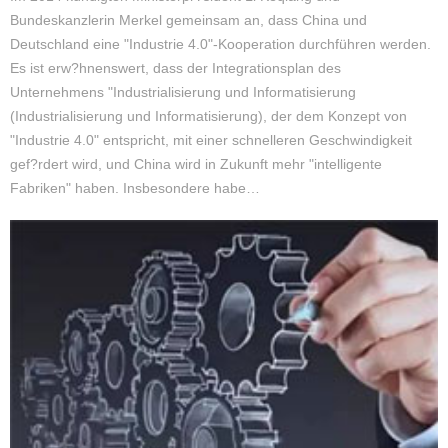
Bundeskanzlerin Merkel gemeinsam an, dass China und
Deutschland eine "Industrie 4.0"-Kooperation durchführen werden.
Es ist erw?hnenswert, dass der Integrationsplan des
Unternehmens "Industrialisierung und Informatisierung
(Industrialisierung und Informatisierung), der dem Konzept von
"Industrie 4.0" entspricht, mit einer schnelleren Geschwindigkeit
gef?rdert wird, und China wird in Zukunft mehr "intelligente
Fabriken" haben. Insbesondere habe…