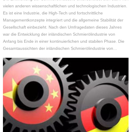
vielen anderen wissenschaftlichen und technologischen Industrien.
Es ist eine Industrie, die High-Tech und fortschrittliche
Managementkonzepte integriert und die allgemeine Stabilität der
Gesellschaft einbezieht. Nach den Umfragedaten dieses Jahres
war die Entwicklung der inländischen Schmierölindustrie von
Anfang bis Ende in einer kontinuierlichen und stabilen Phase. Die
Gesamtaussichten der inländischen Schmierölindustrie von…